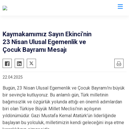
Ağrı
Kaymakamımız Sayın Ekinci'nin
23 Nisan Ulusal Egemenlik ve
Diyadin
Çocuk Bayramı Mesajı
Doğubayazıt
Eleşkirt
Hamur
22.04.2025
Patnos
Bugün, 23 Nisan Ulusal Egemenlik ve Çocuk Bayramı’nı büyük
Taşlıçay
bir sevinçle kutluyoruz. Bu anlamlı gün, Türk milletinin
Tutak
bağımsızlık ve özgürlük yolunda attığı en önemli adımlardan
biri olan Türkiye Büyük Millet Meclisi’nin açılışının
yıldönümüdür. Gazi Mustafa Kemal Atatürk’ün liderliğinde
başlayan bu yolculuk, milletimizin kendi geleceğini inşa etme