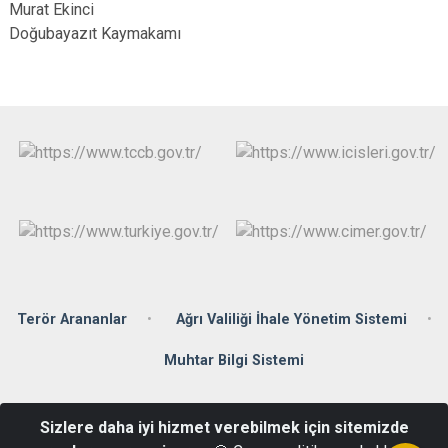
Murat Ekinci
Doğubayazıt Kaymakamı
Terör Arananlar
Ağrı Valiliği İhale Yönetim Sistemi
Muhtar Bilgi Sistemi
Çiftepınar Mahallesi, Rıfkı Başkaya Cd No:6, 04400
Sizlere daha iyi hizmet verebilmek için sitemizde
Doğubayazıt/Ağrı