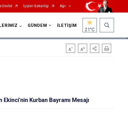
e-Devlet
İçişleri Bakanlığı
Ağrı
LERİMİZ
GÜNDEM
İLETİŞİM
21
°C
 Ekinci'nin Kurban Bayramı Mesajı