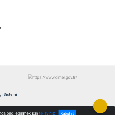
r
gi Sistemi
nda bilgi edinmek için
tıklayınız
Kabul et