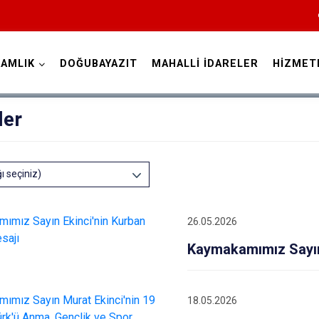
AMLIK
DOĞUBAYAZIT
MAHALLİ İDARELER
HİZMET
Ağrı
ler
ğı seçiniz)
26.05.2026
Diyadin
Kaymakamımız Sayın
Doğubayazıt
Eleşkirt
Hamur
18.05.2026