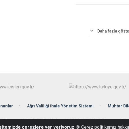
Daha fazla göste
ananlar
Ağrı Valiliği İhale Yönetim Sistemi
Muhtar Bil
Çiftepınar Mahallesi, Rıfkı Başkaya Cd No:6, 04400 Doğubayazıt/Ağrı
 sitemizde çerezlere yer veriyoruz
🍪 Çerez politikamız hakkı